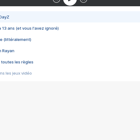
 DayZ
 a 13 ans (et vous l'avez ignoré)
e (littéralement)
im Rayan
 toutes les règles
s les jeux vidéo
us choquant de Rockstar ? - Le scandale BULLY
e plus moche de Steam
du RÊVE tourne au CAUCHEMAR
pendant 8 heures
it… à tort