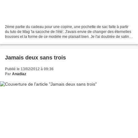
2ème partie du cadeau pour une copine, une pochette de sac faite à partir
du tuto de Mag 'la sacoche de l'été'. J'avais envie de changer des éternelles
trousses et la forme de ce modèle me plaisait bien. Je l'ai doublée de satin
fushia du stock perso....
Jamais deux sans trois
Publié le 13/02/2012 à 09:36
Par
Anadiaz