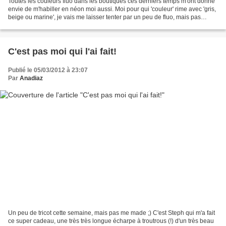
Toutes les couleurs fluo dans les boutiques ces derniers temps m'ont donné
envie de m'habiller en néon moi aussi. Moi pour qui 'couleur' rime avec 'gris,
beige ou marine', je vais me laisser tenter par un peu de fluo, mais pas
n'importe lequel. Allez,...
C'est pas moi qui l'ai fait!
Publié le 05/03/2012 à 23:07
Par
Anadiaz
Un peu de tricot cette semaine, mais pas me made ;) C'est Steph qui m'a fait
ce super cadeau, une très très longue écharpe à troutrous (!) d'un très beau