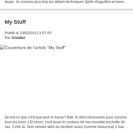
taupe. Je connais plus trop les détails techniques (taille d'aiguilles et laine),
mais en tout cas...
My Stuff
Publié le 24/02/2012 à 07:55
Par
Anadiaz
Qu'est-ce que c'est que tout ce bazar? Bah, le strict nécessaire pour survivre
tous les jours ;) Et sinon, c'est aussi le contenu de ma nouvelle pochette de
sac. Celle-là: Suis censée faire du destash aussi (comme beaucoup !) mais
voilà, y'a un Toto à...