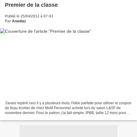
Premier de la classe
Publié le 25/04/2012 à 07:43
Par
Anadiaz
J'avais repéré ceci il y a plusieurs mois, l'idée parfaite pour utiliser le coupon
de tissu écolier de chez Motif Personnel acheté lors du salon L&SF de
novembre dernier. Pour le patron, j'ai fait simple: IPBB, taille 12 mois pour
mon bébé de 17 mois,...