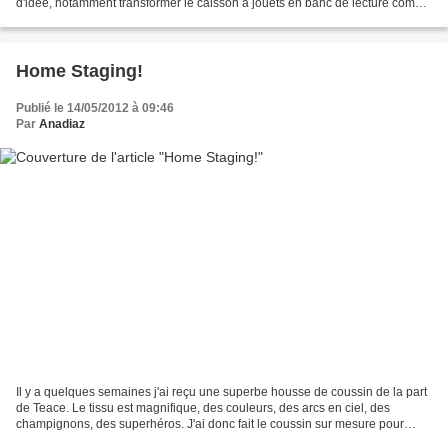
d'idée, notamment transformer le caisson à jouets en banc de lecture comme
ça. Et en attendant, elle ressemble...
Home Staging!
Publié le 14/05/2012 à 09:46
Par
Anadiaz
Il y a quelques semaines j'ai reçu une superbe housse de coussin de la part
de Teace. Le tissu est magnifique, des couleurs, des arcs en ciel, des
champignons, des superhéros. J'ai donc fait le coussin sur mesure pour
cette housse, et puis j'ai enchaîné...