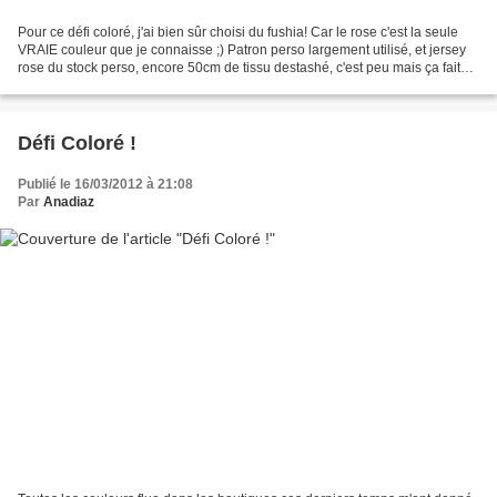
Pour ce défi coloré, j'ai bien sûr choisi du fushia! Car le rose c'est la seule
VRAIE couleur que je connaisse ;) Patron perso largement utilisé, et jersey
rose du stock perso, encore 50cm de tissu destashé, c'est peu mais ça fait
quand même du bien ;)...
Défi Coloré !
Publié le 16/03/2012 à 21:08
Par
Anadiaz