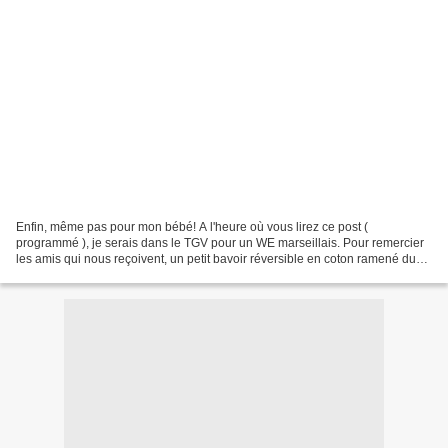
Enfin, même pas pour mon bébé! A l'heure où vous lirez ce post (
programmé ), je serais dans le TGV pour un WE marseillais. Pour remercier
les amis qui nous reçoivent, un petit bavoir réversible en coton ramené du
Japon l'année dernière. Trop mimi ce...