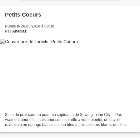
Petits Coeurs
Publié le 20/05/2010 à 08:30
Par
Anadiaz
Suite du petit cadeau pour ma copinaute de Sewing in the City ... Pas
vraiment pour elle, mais pour son mini-elle à venir bientôt, un bavoir
réversible en éponge blanc et coton bleu à petits coeurs blancs de chez
Toto. Trop mimi ce tissu, et petit détail...