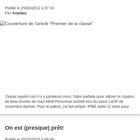
Publié le 25/04/2012 à 07:43
Par
Anadiaz
J'avais repéré ceci il y a plusieurs mois, l'idée parfaite pour utiliser le coupon
de tissu écolier de chez Motif Personnel acheté lors du salon L&SF de
novembre dernier. Pour le patron, j'ai fait simple: IPBB, taille 12 mois pour
mon bébé de 17 mois,...
On est (presque) prêt!
Publié le 25/10/2010 à 09:40