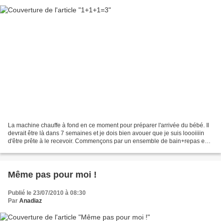
La machine chauffe à fond en ce moment pour préparer l'arrivée du bébé. Il
devrait être là dans 7 semaines et je dois bien avouer que je suis loooiiiin
d'être prête à le recevoir. Commençons par un ensemble de bain+repas en
éponge et Liberty Toria avec...
Même pas pour moi !
Publié le 23/07/2010 à 08:30
Par
Anadiaz