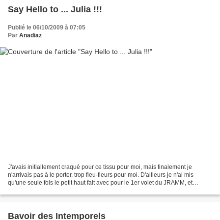
Say Hello to ... Julia !!!
Publié le 06/10/2009 à 07:05
Par
Anadiaz
J'avais initiallement craqué pour ce tissu pour moi, mais finalement je
n'arrivais pas à le porter, trop fleu-fleurs pour moi. D'ailleurs je n'ai mis
qu'une seule fois le petit haut fait avec pour le 1er volet du JRAMM, et
encore, c'était à la 2ème Sewing...
Bavoir des Intemporels