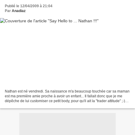
Publié le 12/04/2009 à 21:04
Par
Anadiaz
Nathan est né vendredi. Sa naissance m'a beaucoup touchée car sa maman
est ma première amie proche à avoir un enfant... Il fallait donc que je me
dépêche de lui customiser ce petit body, pour qu'il ait la "trader attitude" ;-)
Dans le rôle du mannequin,...