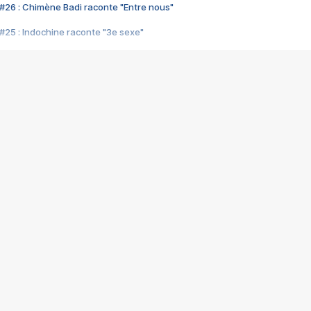
#26 : Chimène Badi raconte "Entre nous"
#25 : Indochine raconte "3e sexe"
#24 : Zaho raconte "C'est chelou"
#23 : Patrick Bruel raconte "Au café des délices"
#22 : Kyo raconte "Le chemin"
#21 : Nolwenn Leroy raconte "Cassé"
#20 : Patrick Hernandez raconte "Born to be alive"
#19 : Lorie raconte "Près de moi"
#18 : Michael Jones raconte "A nos actes manqués" (avec Jean-Jacque
#17 : Khaled raconte "Aïcha"
#16 : Corneille raconte "Parce qu'on vient de loin"
#15 : Indochine raconte "L'aventurier"
14 : Lorie raconte "Sur un air latino"