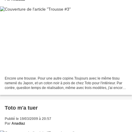
Encore une trousse. Pour une autre copine.Toujours avec le même tissu
ramené du Japon, et un coton noir à pois de chez Toto pour l'intérieur. Par
contre, question temps de réalisation, même avec trois modèles, j'ai encore
des progrès à faire! Tissu imprimé...
Toto m'a tuer
Publié le 19/03/2009 à 20:57
Par
Anadiaz