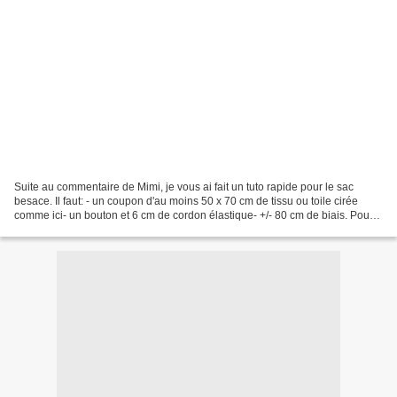
Suite au commentaire de Mimi, je vous ai fait un tuto rapide pour le sac
besace. Il faut: - un coupon d'au moins 50 x 70 cm de tissu ou toile cirée
comme ici- un bouton et 6 cm de cordon élastique- +/- 80 cm de biais. Pour
le faire vous même: ici.- un...