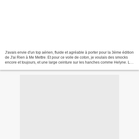
J'avais envie d'un top aérien, fluide et agréable à porter pour la 3ème édition
de J'ai Rien à Me Mettre. Et pour ce voile de coton, je voulais des smocks
encore et toujours, et une large ceinture sur les hanches comme Helyne. Le
modèle est une 13 du...