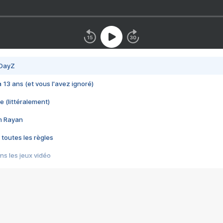
 DayZ
 a 13 ans (et vous l'avez ignoré)
e (littéralement)
im Rayan
 toutes les règles
s les jeux vidéo
us choquant de Rockstar ? - Le scandale BULLY
e plus moche de Steam
du RÊVE tourne au CAUCHEMAR