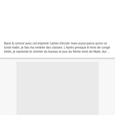
Back to school avec cet imprimé 'cahier d'école' mais aussi parce qu'en ce
lundi matin, je fais ma rentrée des classes :( Après presque 8 mois de congé
bébé, je reprends le chemin du bureau le jour du 6ème mois de Maël, dur :(
Pour ranger les doudous...