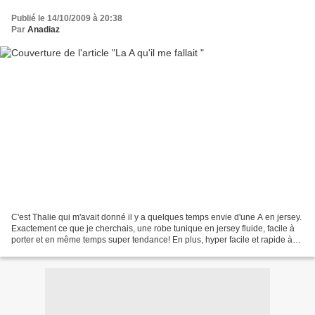
Publié le 14/10/2009 à 20:38
Par
Anadiaz
C'est Thalie qui m'avait donné il y a quelques temps envie d'une A en jersey.
Exactement ce que je cherchais, une robe tunique en jersey fluide, facile à
porter et en même temps super tendance! En plus, hyper facile et rapide à
faire. J'ai laissé les...