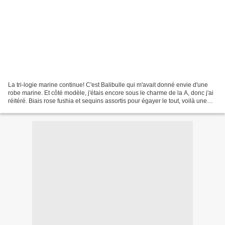
La tri-logie marine continue! C'est Balibulle qui m'avait donné envie d'une
robe marine. Et côté modèle, j'étais encore sous le charme de la A, donc j'ai
réitéré. Biais rose fushia et sequins assortis pour égayer le tout, voilà une
robe qui ira aussi...