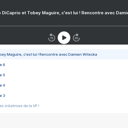
 DiCaprio et Tobey Maguire, c'est lui ! Rencontre avec Dam
bey Maguire, c'est lui ! Rencontre avec Damien Witecka
e 6
e 5
e 4
e 3
s créatrices de la VF !
e 2
e 1