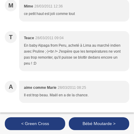
M
Mime
28/03/2011 12:36
ce petit haut est joli comme tout
T
Teace
28/03/2011 09:04
En baby Alpaga from Peru, acheté à Lima au marché indien
avec Pruline ;-)<br /> J'espère que les températures ne vont
pas trop remonter, qu'il puisse se blottir dedans encore un
peu ! :D
A
aime comme Marie
28/03/2011 08:25
Il est trop beau. Maël en a de la chance.
< Green Cross
Bébé Moutarde >