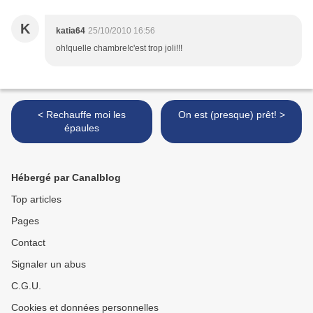
K
katia64
25/10/2010 16:56
oh!quelle chambre!c'est trop joli!!!
< Rechauffe moi les
On est (presque) prêt! >
épaules
Hébergé par Canalblog
Top articles
Pages
Contact
Signaler un abus
C.G.U.
Cookies et données personnelles