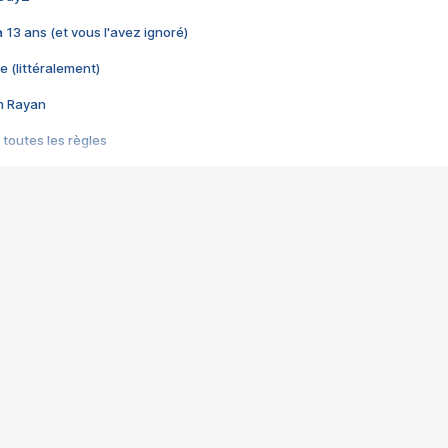
 a 13 ans (et vous l'avez ignoré)
e (littéralement)
im Rayan
 toutes les règles
s les jeux vidéo
us choquant de Rockstar ? - Le scandale BULLY
e plus moche de Steam
du RÊVE tourne au CAUCHEMAR
pendant 8 heures
it… à tort
umiliés par un jeu vidéo
ire - Final Fantasy 8