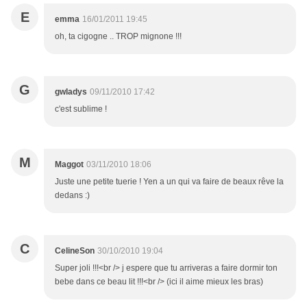
E
emma
16/01/2011 19:45
oh, ta cigogne .. TROP mignone !!!
G
gwladys
09/11/2010 17:42
c'est sublime !
M
Maggot
03/11/2010 18:06
Juste une petite tuerie ! Yen a un qui va faire de beaux rêve la
dedans :)
C
CelineSon
30/10/2010 19:04
Super joli !!!<br /> j espere que tu arriveras a faire dormir ton
bebe dans ce beau lit !!!<br /> (ici il aime mieux les bras)