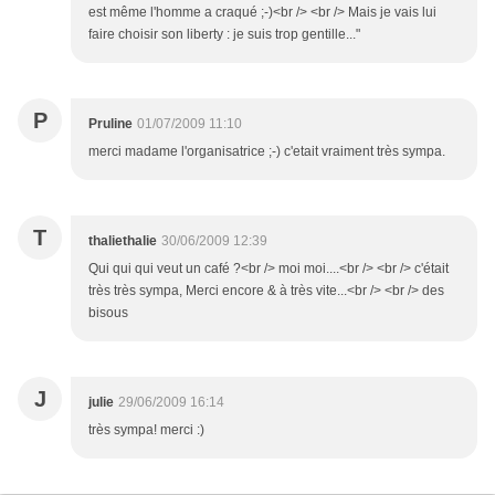
est même l'homme a craqué ;-)<br /> <br /> Mais je vais lui
faire choisir son liberty : je suis trop gentille..."
P
Pruline
01/07/2009 11:10
merci madame l'organisatrice ;-) c'etait vraiment très sympa.
T
thaliethalie
30/06/2009 12:39
Qui qui qui veut un café ?<br /> moi moi....<br /> <br /> c'était
très très sympa, Merci encore & à très vite...<br /> <br /> des
bisous
J
julie
29/06/2009 16:14
très sympa! merci :)