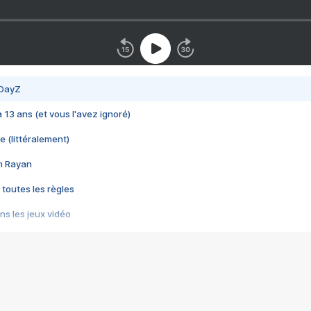
 DayZ
 a 13 ans (et vous l'avez ignoré)
e (littéralement)
im Rayan
 toutes les règles
s les jeux vidéo
us choquant de Rockstar ? - Le scandale BULLY
e plus moche de Steam
du RÊVE tourne au CAUCHEMAR