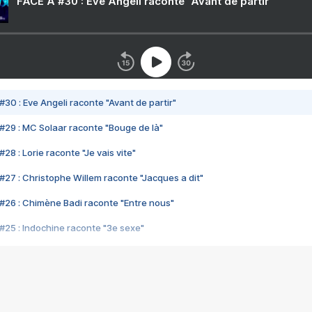
FACE A #30 : Eve Angeli raconte "Avant de partir"
#30 : Eve Angeli raconte "Avant de partir"
#29 : MC Solaar raconte "Bouge de là"
28 : Lorie raconte "Je vais vite"
#27 : Christophe Willem raconte "Jacques a dit"
#26 : Chimène Badi raconte "Entre nous"
#25 : Indochine raconte "3e sexe"
#24 : Zaho raconte "C'est chelou"
#23 : Patrick Bruel raconte "Au café des délices"
#22 : Kyo raconte "Le chemin"