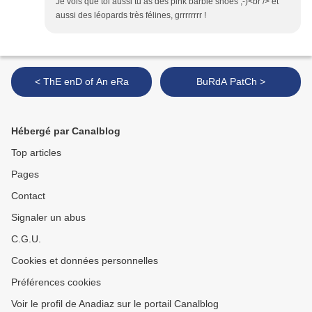
Je vois que toi aussi tu as des pink barbie shoes ;-)<br /> et
aussi des léopards très félines, grrrrrrrr !
< ThE enD of An eRa
BuRdA PatCh >
Hébergé par Canalblog
Top articles
Pages
Contact
Signaler un abus
C.G.U.
Cookies et données personnelles
Préférences cookies
Voir le profil de Anadiaz sur le portail Canalblog