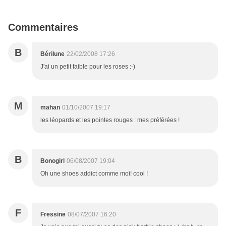
Commentaires
B
Bérilune
22/02/2008 17:26
J'ai un petit faible pour les roses :-)
M
mahan
01/10/2007 19:17
les léopards et les pointes rouges : mes préférées !
B
Bonogirl
06/08/2007 19:04
Oh une shoes addict comme moi! cool !
F
Fressine
08/07/2007 16:20