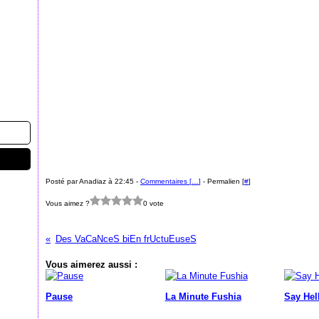
Posté par Anadiaz à 22:45 -
Commentaires [
…
]
- Permalien [
#
]
Vous aimez ?
0 vote
Des VaCaNceS biEn frUctuEuseS
Vous aimerez aussi :
Pause
La Minute Fushia
Say Hel