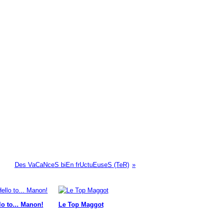
Des VaCaNceS biEn frUctuEuseS (TeR)
lo to... Manon!
Le Top Maggot