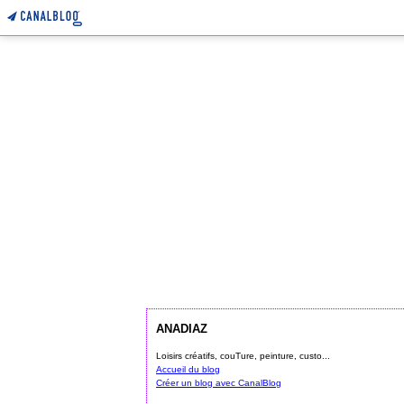
ANADIAZ
Loisirs créatifs, couTure, peinture, custo...
Accueil du blog
Créer un blog avec CanalBlog