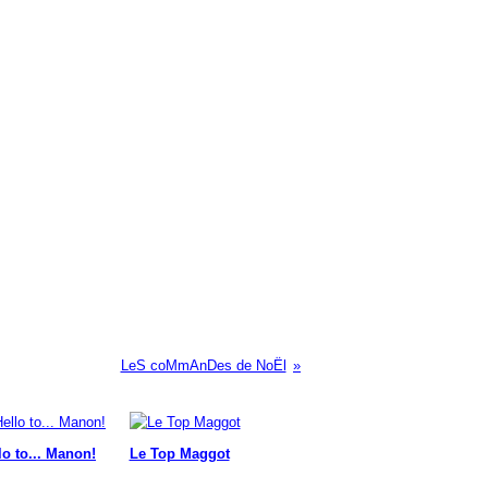
LeS coMmAnDes de NoËl
lo to... Manon!
Le Top Maggot