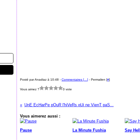
Posté par Anadiaz à 10:48 -
Commentaires [
…
]
- Permalien [
#
]
Vous aimez ?
0 vote
UnE EcHarPe pOuR l'hiVeRs qUi ne VienT paS...
Vous aimerez aussi :
Pause
La Minute Fushia
Say Hel