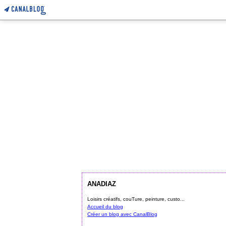
ANADIAZ
Loisirs créatifs, couTure, peinture, custo...
Accueil du blog
Créer un blog avec CanalBlog