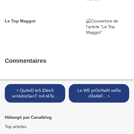
Le Top Maggot
Commentaires
< QuAnD leS iDéeS
Le WE prOcHaiN seRa
enVahisSenT mA têTe...
cRéAtiF... >
Hébergé par Canalblog
Top articles