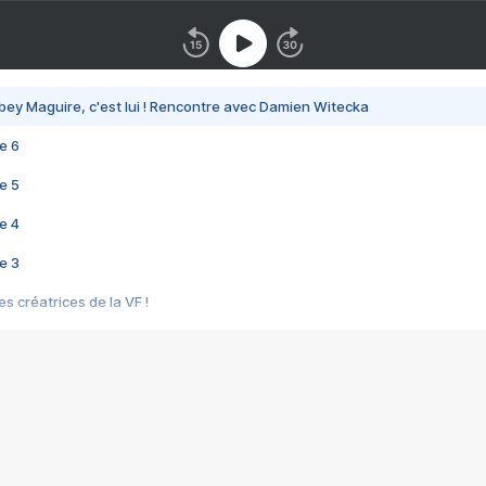
bey Maguire, c'est lui ! Rencontre avec Damien Witecka
e 6
e 5
e 4
e 3
s créatrices de la VF !
e 2
e 1
e Mektoub My Love arrive enfin ! Rencontre avec Shaïn Boumedine et Sal
i : après Toni en famille