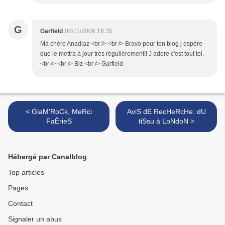
G
Garfield
08/11/2006 16:35
Ma chére Anadiaz <br /> <br /> Bravo pour ton blog j espére
que le mettra à jour très régulièrement!! J adore c'est tout toi.
<br /> <br /> Biz <br /> Garfield
< GlaM'RoCk, MeRci
AviS dE RecHeRcHe: dU
FaËrieS
tiSsu à LoNdoN >
Hébergé par Canalblog
Top articles
Pages
Contact
Signaler un abus