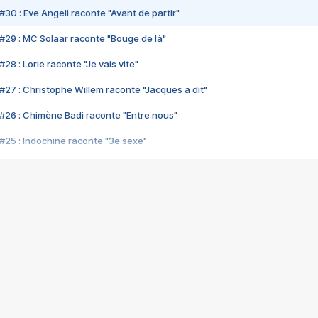
#30 : Eve Angeli raconte "Avant de partir"
#29 : MC Solaar raconte "Bouge de là"
28 : Lorie raconte "Je vais vite"
#27 : Christophe Willem raconte "Jacques a dit"
#26 : Chimène Badi raconte "Entre nous"
#25 : Indochine raconte "3e sexe"
#24 : Zaho raconte "C'est chelou"
#23 : Patrick Bruel raconte "Au café des délices"
#22 : Kyo raconte "Le chemin"
#21 : Nolwenn Leroy raconte "Cassé"
#20 : Patrick Hernandez raconte "Born to be alive"
#19 : Lorie raconte "Près de moi"