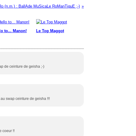
o (n.m.) : BallAde MuSicaLe RoManTiquE ;-)
lo to... Manon!
Le Top Maggot
ap de ceinture de geisha ;-)
ve au swap ceinture de geisha !!!
 coeur !!