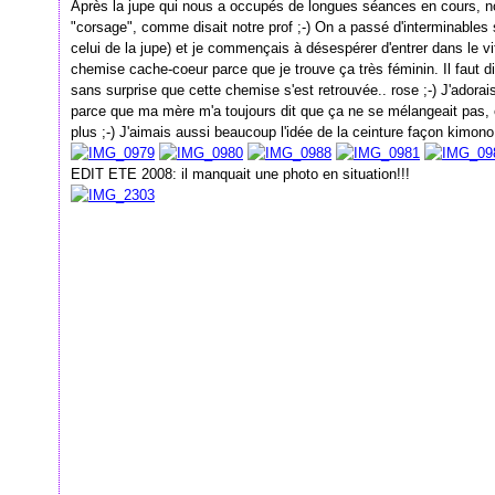
Après la jupe qui nous a occupés de longues séances en cours, 
"corsage", comme disait notre prof ;-) On a passé d'interminable
celui de la jupe) et je commençais à désespérer d'entrer dans le vif
chemise cache-coeur parce que je trouve ça très féminin. Il faut dire
sans surprise que cette chemise s'est retrouvée.. rose ;-) J'adorai
parce que ma mère m'a toujours dit que ça ne se mélangeait pas, 
plus ;-) J'aimais aussi beaucoup l'idée de la ceinture façon kimono
EDIT ETE 2008: il manquait une photo en situation!!!