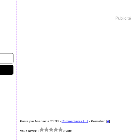
Publicité
Posté par Anadiaz à 21:33 -
Commentaires [
…
]
- Permalien [
#
]
Vous aimez ?
0 vote