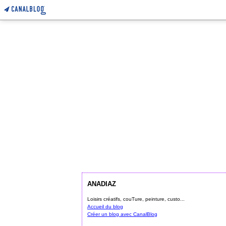
ANADIAZ
Loisirs créatifs, couTure, peinture, custo...
Accueil du blog
Créer un blog avec CanalBlog