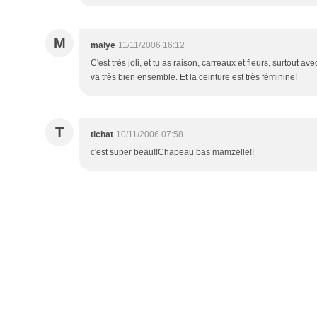
M
malye
11/11/2006 16:12
C'est très joli, et tu as raison, carreaux et fleurs, surtout 
va très bien ensemble. Et la ceinture est très féminine!
T
tichat
10/11/2006 07:58
c'est super beau!!Chapeau bas mamzelle!!