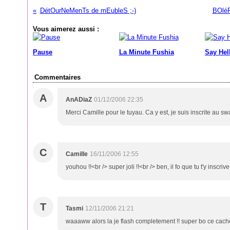
DétOurNeMenTs de mEubleS ;-)
BOléR
Vous aimerez aussi :
Pause
La Minute Fushia
Say Hel
Commentaires
A
AnADiaZ
01/12/2006 22:35
Merci Camille pour le tuyau. Ca y est, je suis inscrite au sw
C
Camille
16/11/2006 12:55
youhou !!<br /> super joli !!<br /> ben, il fo que tu t'y inscri
T
Tasmi
12/11/2006 21:21
waaaww alors la je flash completement !! super bo ce cache