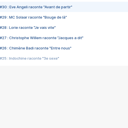
#30 : Eve Angeli raconte "Avant de partir"
#29 : MC Solaar raconte "Bouge de là"
28 : Lorie raconte "Je vais vite"
#27 : Christophe Willem raconte "Jacques a dit"
#26 : Chimène Badi raconte "Entre nous"
#25 : Indochine raconte "3e sexe"
#24 : Zaho raconte "C'est chelou"
#23 : Patrick Bruel raconte "Au café des délices"
#22 : Kyo raconte "Le chemin"
#21 : Nolwenn Leroy raconte "Cassé"
#20 : Patrick Hernandez raconte "Born to be alive"
#19 : Lorie raconte "Près de moi"